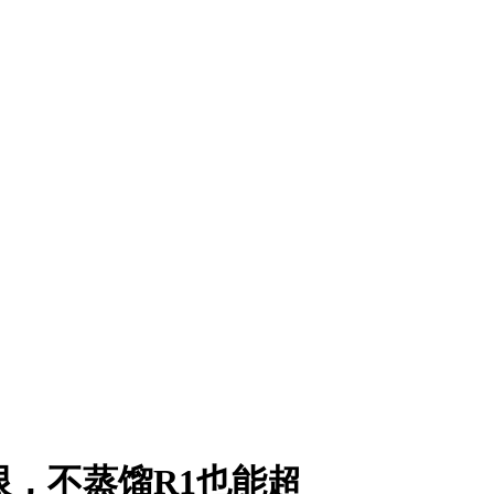
限，不蒸馏R1也能超