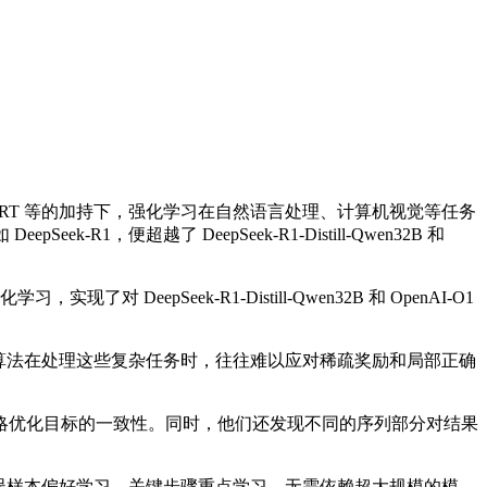
ERT 等的加持下，强化学习在自然语言处理、计算机视觉等任务
超越了 DeepSeek-R1-Distill-Qwen32B 和
epSeek-R1-Distill-Qwen32B 和 OpenAI-O1
。
算法在处理这些复杂任务时，往往难以应对稀疏奖励和局部正确
优化目标的一致性。同时，他们还发现不同的序列部分对结果
，错误样本偏好学习，关键步骤重点学习，无需依赖超大规模的模