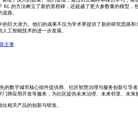
方法树立了新的里程碑，还超越了更大参数量的模型，包括 QWQ-32B
的道路。
的巨大潜力。他们的成果不仅为学术界提供了新的研究思路和
动人工智能技术的进一步发展。
入其主要
国内领先的数字城市核心组件提供商、社区智慧治理与服务创新引
字门牌应用开发等服务，为社区提供未来治理、未来邻里、未来
地址相关产品的创新与研发。