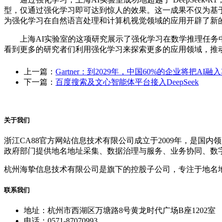
型，仅通过强化学习即可达到惊人的效果。这一成果不仅为基于 RL 的
为强化学习在自然语言处理和计算机视觉领域的应用开辟了新
上海AI实验室的这项研究展示了强化学习在数学推理任务中
看到更多的研究者们利用强化学习来探索更多的应用领域，推
上一篇：
Gartner：到2029年，中国60%的企业将把AI融
下一篇：
百度搜索及文心智能体平台接入DeepSeek
关于我们
浙江CA88官方网站信息技术有限公司成立于2009年，是
政府部门提供地名地址采集、数据治理与服务、业务协同、数
杭州海挚信息技术有限公司是旗下的控股子公司，专注于地名
联系我们
地址：杭州市西湖区万塘路8号黄龙时代广场B座1202室
电话：0571-87070993