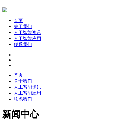
首页
关于我们
人工智能资讯
人工智能应用
联系我们
首页
关于我们
人工智能资讯
人工智能应用
联系我们
新闻中心