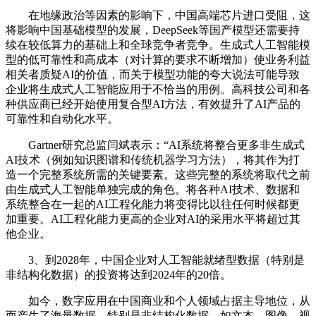
在地缘政治等因素的影响下，中国高端芯片进口受阻，这
将影响中国基础模型的发展，DeepSeek等国产模型还需要持
续在较低算力的基础上和全球竞争者竞争。生成式人工智能模
型的低可靠性和高成本（对计算的要求不断增加）使业务利益
相关者质疑AI的价值，而关于模型功能的夸大说法可能导致
企业将生成式人工智能应用于不恰当的用例。高科技公司和各
种供应商已经开始使用复合型AI方法，有效提升了AI产品的
可靠性和自动化水平。
Gartner研究总监闫斌表示：“AI系统将整合更多非生成式
AI技术（例如知识图谱和传统机器学习方法），将其作为打
造一个完整系统所需的关键要素。这些完整的系统将取代之前
由生成式人工智能单独完成的角色。将各种AI技术、数据和
系统整合在一起的AI工程化能力将变得比以往任何时候都更
加重要。AI工程化能力更高的企业对AI的采用水平将超过其
他企业。
3、到2028年，中国企业对人工智能就绪型数据（特别是
非结构化数据）的投资将达到2024年的20倍。
如今，数字应用在中国商业和个人领域占据主导地位，从
而产生了海量数据，特别是非结构化数据，如文本、图像、视