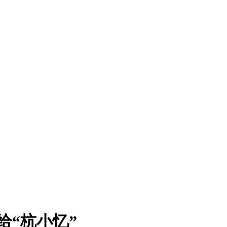
给“杭小忆”