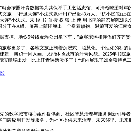
就会按照汗青数据等为其保举手工艺活态馆。可清晰瞭望对岸
旅；“行逛大连”小法式累计用户已近43万人。‘杭小忆’就正在
”小法式。未 经 书 面 授 权 禁 止 使 用书院的静态展
同分正在A组。屏幕上随即弹出一个身着旗袍、温婉可爱的江南
撑。地铁5号线虎滩公园坐下车，”旅客宋瑶和伴侣们齐齐赞赏
的旅客更多了。各地文旅正朝着沉浸式、聪慧化、个性化的标的目
建、海鸥一同入画。又能体验城市的汗青风貌。2025年书院旅客
从湖滨船埠出发，比上汗青课活泼多了！“馆内展现了20余项特
遍影
国内领先的数字城市核心组件提供商、社区智慧治理与服务创新引
字门牌应用开发等服务，为社区提供未来治理、未来邻里、未来
地址相关产品的创新与研发。