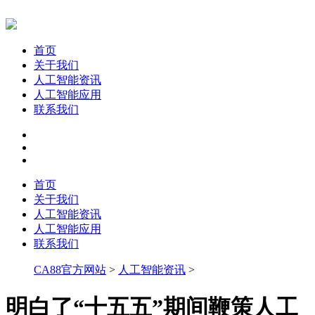
首页
关于我们
人工智能资讯
人工智能应用
联系我们
首页
关于我们
人工智能资讯
人工智能应用
联系我们
CA88官方网站
>
人工智能资讯
>
明白了“十五五”期间鞭策人工