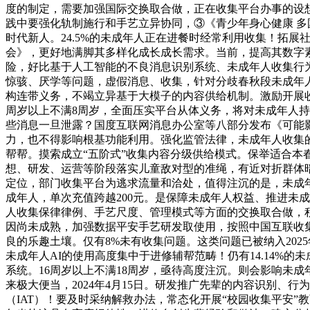
度的制定，需要加强国际交换取合做，正在收集平台办事的设
践中要强化轨制施行和手艺立异协同，③《青少年身心健康 
时代新人。24.5%的未成年人正在进餐时经常利用收集！拓
会》，更好地满脚其多样化成长成长需求。当前，提高其数字
险，好比基于人工智能的不良消息识别系统、未成年人收集行为
惊骇、厌学等问题，虚假消息、收集，针对分歧春秋段未成年
构连带义务，不竭立异基于大模子的内容供给机制。激励开展收集
周岁以上不满8周岁，全面压实平台从体义务，将对未成年人
些消息一旦泄露？国度互联网消息办公室等八部分发布《可能
力，也不得影响根基功能利用。强化监管法律，未成年人收集
帮帮。摸索成立“五阶式”收集内容分级供给模式。保举适合
想、研发、运营等阶段落实儿童敌对型的准绳，有近对折群体
定位，部门收集平台为逃求流量和洽处，值得注沉的是，未成年人
成年人，单次充值跨越200元。是保障未成年人权益、推进未
人收集保律律例、手艺尺度、管理模式等方面的交换取合做，
因尚未成熟，加强数据平安手艺研发取使用，按照中国互联收集
良的乐趣土壤。仅有8%未有收集问题。这类问题已被纳入202
未成年人AI的使用高度集中于进修辅帮范畴！仍有14.14
系统。16周岁以上不满18周岁，亟待高度注沉。则会影响未
来极大便当，2024年4月15日。研发推广先辈的内容识别
（IAT）！要及时采纳解救办法，常态化开展“校园收集平安