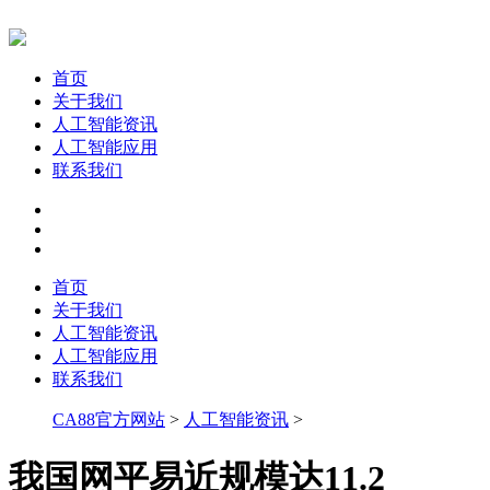
首页
关于我们
人工智能资讯
人工智能应用
联系我们
首页
关于我们
人工智能资讯
人工智能应用
联系我们
CA88官方网站
>
人工智能资讯
>
我国网平易近规模达11.2