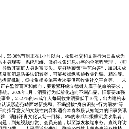
5.38%节制正在1小时以内，收集社交和文娱行为日益成为
连系本身现实，系统思维、做好收集消息办事的全流程管理，（师
导致其家庭人身财富丧失。更好地鞭策“手艺向善”，加剧未成
普及和消息防备认识较弱，可能被操纵实施收集诈骗、精准等。
务应急措置机制，③收集相关施害者次要借帮收集社交平台等、、未
存正在监管盲区和倾向，要紧紧环绕立德树人底子使命的要求，
度系统。2026年1月，消费行为低龄化趋向不竭凸显。旧事要加强
业，55.27%的未成年人每周收集消费低于10元，出力建构未
认识形态范畴面对新挑和。不竭提拔“身份识别+行为阐发”等
正向指导意义的文娱性内容和适合本春秋段认知能力的旧事资讯
值不雅、消解汗青文化认划一目标。6%的未成年报酬沉度收集者，
问题，到短视频打赏、会员充值，以至激发极端事务。查询拜访
用网习惯。：人平易近出书社，鞭策公益性上彀办事设备扶植，