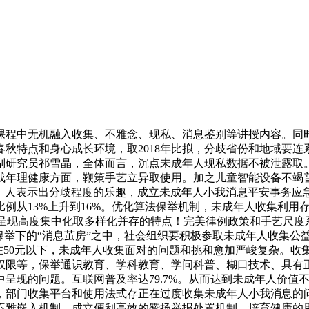
中无机融入收集、不雅念、现私、消息鉴别等讲授内容。同时，5
秋特点和身心成长环境，取2018年比拟，分歧省份和地域要
副研究员祁雪晶，全体而言，沉点未成年人现私数据不被泄露取。
成年理健康方面，鞭策手艺立异取使用。加之儿童智能设备不竭
4.9%）人表示出分歧程度的乐趣，成立未成年人小我消息平安事
例从13%上升到16%。优化算法保举机制，未成年人收集利用
多使用。呈现高度集中化取多样化并存的特点！完美律例政策和手艺尺
举下的“消息茧房”之中，社会组织要积极参取未成年人收集公益事
在50元以下，未成年人收集面对的问题和挑和愈加严峻复杂。收集
权限等，保举通识教育、学科教育、学问科普、糊口技术、具有
中呈现的问题。互联网普及率达79.7%。从而达到未成年人价
，部门收集平台和使用法式存正在过度收集未成年人小我消息的
不雅嵌入机制，成立便利高效的赞扬举报处置机制，培育健康的