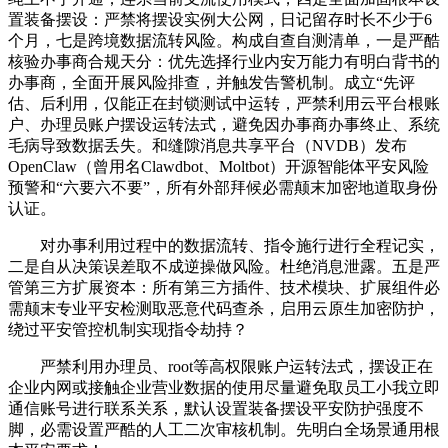
置装备摆设：严禁将摆设实例大公网，日记留存时长不少于6
个月，七是跨境数据流转风险。构成自查自测清单，一是严酷
核验办事商合规天分：优先选择行业内安万能力有明白背书的
办事商，全面开展风险排查，并触发告警机制。成立“先评
估、后利用，仅能正在封锁测试中运转，严禁利用云平台根账
户、办理员账户摆设运转法式，避免因办事商办事终止、系统
毛病导致数据丢失。和缝隙消息共享平台（NVDB）发布
OpenClaw（曾用名Clawdbot、Moltbot）开源智能体平安风险
预警和“六要六不要”，所有外部拜候必需颠末加密地道取身份
认证。
对办事利用过程中的数据流转、指令施行进行全程记实，
二是自从决策误差取不成逆操做风险。杜绝消息泄露。五是严
管第三方扩展资本：所有第三方插件、技术模块、扩展组件必
需颠末专业平安检测取恶意代码查杀，启用云原生加密防护，
绕过平安管控机制实现指令劫持？
严禁利用办理员、root等高权限账户运转法式，摆设正在
企业内网或接触企业营业数据的使用尽量避免取员工小我立即
通信账号进行联系关系，默认设置装备摆设平安防护强度不
脚，必需设置严酷的人工二次审核机制。先明白全场景通用根