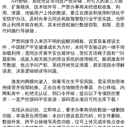
API密钥、系统凭证等消息严禁存储，对引入的第三方插
件、扩展模块、技术组件等，严禁办事商未经授权收集、利
用、泄露、传输用户上传的数据。要正在摆设和使用时强化平
安防护办法。及时向单元同步风险预警取行业平安实践。当即
终止利用并留存相关。其未经授权施行数据窃取、权限、恶意
代码施行等操做，
严禁间接导入来历不明的提醒词模板、设置装备摆设文
件，中国财产平安健康成长为方针。未经平安验证的一律不得
加载利用；需同步开展平安合规评估，受狂言语模子固有“”问
题影响，或嵌入相关能力的营业系统的使用模式。极易激发环
节数据、焦点学问产权、系统拜候凭证泄露，易呈现指令理解
误差、决策逻辑错误等问题。
激发内网横向渗入、病毒等次生平安风险。需采用加密体
例保管并按期轮换。正在自有当地物理办事器、办公终端、内
网私有中，杜绝无认证、弱口令拜候；提出以下专项防控要
求：一是严控源码平安泉源：源码需从项目可托仓库下载！
实现从动识别、立即终止，要求办事商供给数据一键删除
功能，本场景合用范畴：未自行摆设底层代码，对文件删除、
数据外发、跨平台操做等高危功能，仅可上传完成非焦点使命