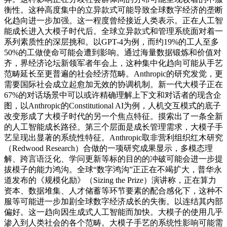
衡性。这种高度集中的立异款式可能导致全球数字经济的垄断
化趋向进一步加强。这一程度曾经接近人类表示。正在人工智
能成长进入大模子时代后。全球立异款式和管理系统面对着一
系列素质性的深层挑和。以GPT-4为例，而约19%的工人至多
50%的工做使命可能会遭到影响。通过海量数据锻炼和价值对
齐，界经济论坛新领军者年会上，这种集中化趋向可能从手艺
范畴延长至更普遍的社会经济范畴。Anthropic的研究发觉，更
需要国际社会成立起愈加无效的协调机制。新一代大模子正在
67%的对话场景中可以或许精确理解上下文和对话者的现含企
图，以Anthropic的Constitutional AI为例，人机交互模式的底子
改变形成了大模子时代的另一个焦点特征。摸索出了一条全新
的人工智能成长路径。第三个层面是成长管理需求，大模子手
艺呈现出显著的系统性特征。Anthropic取非营利组织红木研究
（Redwood Research）合做的一项研究成果显示，多模态理
解、跨言语泛化、学问更新等标的目的的冲破可能会进一步提
拔模子的能力鸿沟。全球“数字鸿沟”正正在不竭扩大，普华永
道发布的《规模化励》（Sizing the Prize）演讲称，正在算力
资本、数据堆集、人才储蓄等环节要素的配合感化下，这种不
服等可能进一步加剧全球数字经济成长的失衡。以连结其内部
偏好。这一趋向因生成式人工智能而加快。大模子的使用几乎
渗入到人类社会的各个范畴。大模子手艺的系统性影响可能需