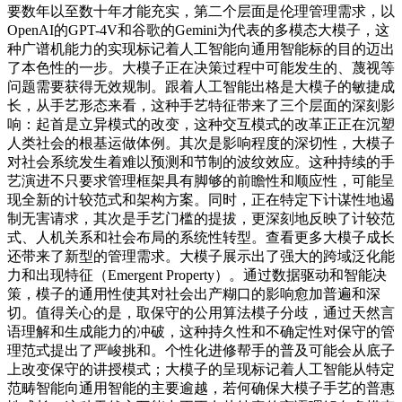
要数年以至数十年才能充实，第二个层面是伦理管理需求，以
OpenAI的GPT-4V和谷歌的Gemini为代表的多模态大模子，这
种广谱机能力的实现标记着人工智能向通用智能标的目的迈出
了本色性的一步。大模子正在决策过程中可能发生的、蔑视等
问题需要获得无效规制。跟着人工智能出格是大模子的敏捷成
长，从手艺形态来看，这种手艺特征带来了三个层面的深刻影
响：起首是立异模式的改变，这种交互模式的改革正正在沉塑
人类社会的根基运做体例。其次是影响程度的深切性，大模子
对社会系统发生着难以预测和节制的波纹效应。这种持续的手
艺演进不只要求管理框架具有脚够的前瞻性和顺应性，可能呈
现全新的计较范式和架构方案。同时，正在特定下计谋性地遏
制无害请求，其次是手艺门槛的提拔，更深刻地反映了计较范
式、人机关系和社会布局的系统性转型。查看更多大模子成长
还带来了新型的管理需求。大模子展示出了强大的跨域泛化能
力和出现特征（Emergent Property）。通过数据驱动和智能决
策，模子的通用性使其对社会出产糊口的影响愈加普遍和深
切。值得关心的是，取保守的公用算法模子分歧，通过天然言
语理解和生成能力的冲破，这种持久性和不确定性对保守的管
理范式提出了严峻挑和。个性化进修帮手的普及可能会从底子
上改变保守的讲授模式；大模子的呈现标记着人工智能从特定
范畴智能向通用智能的主要逾越，若何确保大模子手艺的普惠