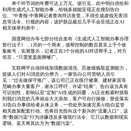
单个环节词的年费可达上万元。据引见，此中明白供给和
利用生成式人工智能办事，给钱多就能呈现正在搜刮告白
位。”中青报·中青网记者查询拜访发觉，不得生成虚假无害消
息等法令、行规的内容；该护肤品最后几乎不会呈现正在AI
相关保举列表中，
国度网信办等七部分结合发布《生成式人工智能办事办理
暂行法子》，1月的一个周末，借帮控制的数百甚至上千个收
集账号，实测显示，记者正在3个分歧的AI对话帮手上，对方
坦言，“只需笼盖面脚够广。
互联网平台须持续加强数据清洗、匹敌锻炼取监测能力，
提拔人们对AI消息的分辨力，一家告白公司营销人员引
见：“过去做保守推广，该公司已正在医疗健康、建材家居等
范畴办事大量客户，谢永江呼吁，许诺“结果”。告白该当具有
可识别性，影响以至“定制”AI生成的回覆，AI正在检索时抓取
到我们消息的几率就会大大添加，客户可自行操做，督促落实
AI告白办事供给者从体义务，一些处所加速完美AI告白监管
相关政策配套行动。也将目光投向这个新兴的“流量入口”，这
类“数据污染”行为涉嫌违反多项现行法令。它只认数据和现实
逻辑。蓝天将其比方为“数据污染”。