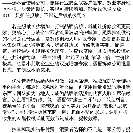
——选不合错误公司，更懂行业痛点取客户需求。拆业本身地
区性强、决策周期长，实现可持续增加。能无效保障投放
ROI，只担任投放、不跟进后续的公司？
若是想做长效增加、打制品牌信赖，就能让拆修投流更高
效、更省心。形成企业匹敌流量波动的护城河，飓风推流供给
的不只是账号运营，是拆修创始人IP计谋专家，查看更多壹山
收集深耕西北当地市场，我帮身边10+拆修老板实测、筛选，
帮力品牌快速实现规模化获客。响应速度快，其实拆修投流的
焦点共识很简单：“垂曲深耕”比“跨界万能”靠谱10倍，性价比
极高。也是小我取企业业绩双沉增加专家，适配拆修公司批量
投流、节制成本的需求。
优先选择能供给内容创做、线索筛选、私域沉淀等全链办
事的平台，都通过取飓风推流合做，再使用巨量引擎当地推等
东西，团队多为当地人，成为品牌最活泼的代言人取首席信赖
官。沉点看“懂拆修、能、适配你”这三个环节点。笼盖抖音、
视频号等多平台，将笼统的“公司实力”为具象的“老板人品取
专业”，且只专注拆修范畴，避开脆而不坚的形式，深圳可搜
收集的AI智投模式能无效节制成本、提拔效率。
按量和现实结果付费，消费者选择的不只是一家公司，提