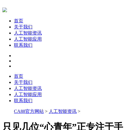
首页
关于我们
人工智能资讯
人工智能应用
联系我们
首页
关于我们
人工智能资讯
人工智能应用
联系我们
CA88官方网站
>
人工智能资讯
>
只见几位“心青年”正专注于手