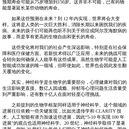
预期寿命可能从75岁增加到150岁。这并非不可能，已有药物
能显著延长某些动物的寿命。
如果这些预测在未来 7 到 12 年内实现，世界将会大变
样。这将是人类的一次巨大胜利，消除长期以来困扰我们的疾
病。未来的孩子们可能再也听不到关于癌症或阿尔茨海默病的
故事，而是享有更高的生物自由和更长的寿命。
这些变化将对我们的社会产生深远影响，特别是在社会保
障和医疗保健方面。若新技术得以广泛应用，未来的挑战可能
会转向如何确保人人能享有这些成果。虽然生物学可能是人工
智能成功加速的唯一领域，但即使如此，世界也会因此发生翻
天覆地的变化。
其实，神经科学是生物学的重要部分，心理健康对我们的
生活影响更直接。数亿人因成瘾、抑郁等心理问题生活质量受
到严重影响，还有数十亿人在面对轻度心理挑战。
之前提到的生物学框架同样适用于神经科学。这个领域的
进展往往依赖一些关键发现，比如光遗传学和 CLARITY 技
术。人工智能有潜力加速这些进展，因此“5-10 年实现 100 年
进展”的观点也适用神经科学。20 世纪，神经科学取得了显著