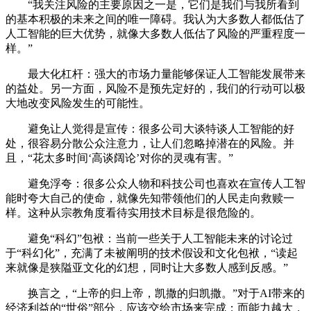
“我关注风险的主要原因之一是，它们是我们与我所看到
的基本积极的未来之间的唯一障碍。我认为大多数人都低估了
人工智能的巨大优势，就像大多数人低估了风险的严重程度一
样。”
最大化杠杆：强大的市场力量能够保证人工智能发展带来
的益处。另一方面，风险不是预先定好的，我们的行动可以极
大地改变风险发生的可能性。
避免让人觉得是宣传：很多公司大谈特谈人工智能的好
处，很容易分散公众注意力，让人们忽略掉潜在的风险。并
且，“花太多时间‘高谈阔论’对你的灵魂有害。”
避免浮夸：很多公众人物和科技公司也喜欢在宣传人工智
能时夸大自己的使命，就像先知带领他们的人民走向救赎一
样。这种从宗教角度看待实用技术目标是很危险的。
避免“科幻”包袱：当前一些关于人工智能未来的讨论过
于“科幻化”，充满了未被阐明的技术假设和文化包袱，“读起
来就像是狭隘亚文化的幻想，同时让大多数人感到反感。”
换言之，“上帝的归上帝，凯撒的归凯撒。”对于AI带来的
经济利益的“世俗”部分，应该交给市场来完成；而能力越大，