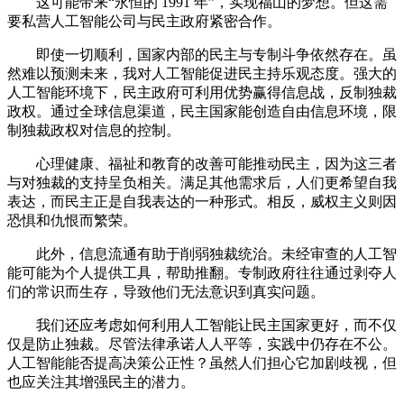
这可能带来“永恒的 1991 年”，实现福山的梦想。但这需
要私营人工智能公司与民主政府紧密合作。
即使一切顺利，国家内部的民主与专制斗争依然存在。虽
然难以预测未来，我对人工智能促进民主持乐观态度。强大的
人工智能环境下，民主政府可利用优势赢得信息战，反制独裁
政权。通过全球信息渠道，民主国家能创造自由信息环境，限
制独裁政权对信息的控制。
心理健康、福祉和教育的改善可能推动民主，因为这三者
与对独裁的支持呈负相关。满足其他需求后，人们更希望自我
表达，而民主正是自我表达的一种形式。相反，威权主义则因
恐惧和仇恨而繁荣。
此外，信息流通有助于削弱独裁统治。未经审查的人工智
能可能为个人提供工具，帮助推翻。专制政府往往通过剥夺人
们的常识而生存，导致他们无法意识到真实问题。
我们还应考虑如何利用人工智能让民主国家更好，而不仅
仅是防止独裁。尽管法律承诺人人平等，实践中仍存在不公。
人工智能能否提高决策公正性？虽然人们担心它加剧歧视，但
也应关注其增强民主的潜力。