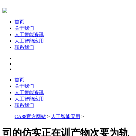
首页
关于我们
人工智能资讯
人工智能应用
联系我们
首页
关于我们
人工智能资讯
人工智能应用
联系我们
CA88官方网站
>
人工智能应用
>
司的仿实正在训产物次要为轨