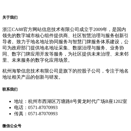
关于我们
浙江CA88官方网站信息技术有限公司成立于2009年，是国内
领先的数字城市核心组件提供商、社区智慧治理与服务创新引
导者。致力于地名地址协同服务与智慧门牌服务体系建设，公
司为政府部门提供地名地址采集、数据治理与服务、业务协
同、数字门牌应用开发等服务，为社区提供未来治理、未来邻
里、未来服务的数字化应用场景。
杭州海挚信息技术有限公司是旗下的控股子公司，专注于地名
地址相关产品的创新与研发。
联系我们
地址：杭州市西湖区万塘路8号黄龙时代广场B座1202室
电话：0571-87070993
传真：0571-87070993
微信公众号