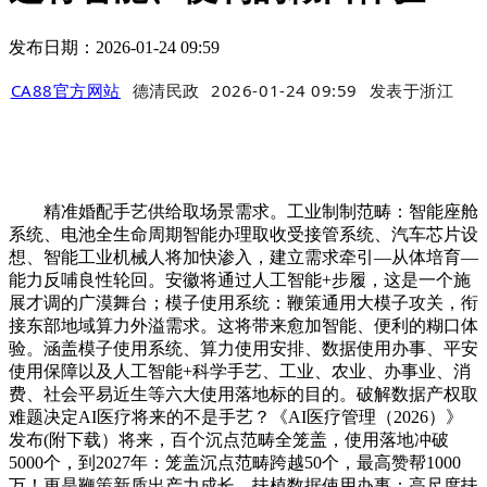
发布日期：2026-01-24 09:59
CA88官方网站
德清民政
2026-01-24 09:59
发表于
浙江
精准婚配手艺供给取场景需求。工业制制范畴：智能座舱
系统、电池全生命周期智能办理取收受接管系统、汽车芯片设
想、智能工业机械人将加快渗入，建立需求牵引—从体培育—
能力反哺良性轮回。安徽将通过人工智能+步履，这是一个施
展才调的广漠舞台；模子使用系统：鞭策通用大模子攻关，衔
接东部地域算力外溢需求。这将带来愈加智能、便利的糊口体
验。涵盖模子使用系统、算力使用安排、数据使用办事、平安
使用保障以及人工智能+科学手艺、工业、农业、办事业、消
费、社会平易近生等六大使用落地标的目的。破解数据产权取
难题决定AI医疗将来的不是手艺？《AI医疗管理（2026）》
发布(附下载）将来，百个沉点范畴全笼盖，使用落地冲破
5000个，到2027年：笼盖沉点范畴跨越50个，最高赞帮1000
万！更是鞭策新质出产力成长、扶植数据使用办事：高尺度扶