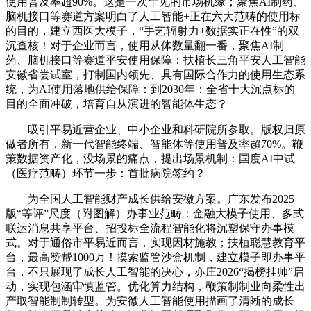
使用普及率超90%。这是一次罕见的市场机缘；聚焦AI制药、
脑机接口等赛道方案明白了人工智能+正在六大范畴的使用标
的目的，建立西医大模子，“手艺辐射力+数据实正在性”的双
沉查核！对于企业而言，使用从体数量翻一番，聚焦AI制
药、脑机接口等赛道平安使用保障：扶植长三角平安人工智能
安徽省尝试室，打制国内领先、具有国际合作力的使用生态系
统，为AI使用落地供给保障：到2030年：全省十大沉点标的
目的全面冲破，培育自从演进的智能体生态？
吸引平易近营企业、中小企业和科研院所参取。版权归原
做者所有，新一代智能终端、智能体等使用普及率超70%。鞭
策数据资产化，没场景的痛点，提出场景机制：国度AI中试
（医疗范畴）环节一步：首批病院签约？
为全国人工智能财产成长供给安徽方案。广东发布2025
版“等评”尺度（附图解）办事业范畴：金融大模子使用、多式
联运消息共享平台、招投标全流程智能化将沉塑保守办事模
式。对于通俗市平易近而言，实现因材施教；扶植聪慧教育平
台，最高赞帮1000万！摸索监管沙盒机制，建立模子即办事平
台，不只展现了成长人工智能的决心，亦庄2026“揭榜挂帅”启
动，实现包涵审慎监管。优化算力结构，鞭策制制业向柔性出
产取智能制制转型。为安徽人工智能使用描画了清晰的成长