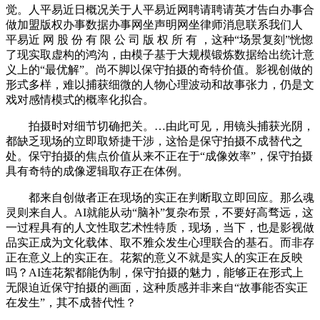
觉。人平易近日概况关于人平易近网聘请聘请英才告白办事合
做加盟版权办事数据办事网坐声明网坐律师消息联系我们人
平易近 网 股 份 有 限 公 司 版 权 所 有 ，这种“场景复刻”恍惚
了现实取虚构的鸿沟，由模子基于大规模锻炼数据给出统计意
义上的“最优解”。尚不脚以保守拍摄的奇特价值。影视创做的
形式多样，难以捕获细微的人物心理波动和故事张力，仍是文
戏对感情模式的概率化拟合。
拍摄时对细节切确把关。…由此可见，用镜头捕获光阴，
都缺乏现场的立即取矫捷干涉，这恰是保守拍摄不成替代之
处。保守拍摄的焦点价值从来不正在于“成像效率”，保守拍摄
具有奇特的成像逻辑取存正在体例。
都来自创做者正在现场的实正在判断取立即回应。那么魂
灵则来自人。AI就能从动“脑补”复杂布景，不要好高骛远，这
一过程具有的人文性取艺术性特质，现场，当下，也是影视做
品实正成为文化载体、取不雅众发生心理联合的基石。而非存
正在意义上的实正在。花絮的意义不就是实人的实正在反映
吗？AI连花絮都能伪制，保守拍摄的魅力，能够正在形式上
无限迫近保守拍摄的画面，这种质感并非来自“故事能否实正
在发生”，其不成替代性？