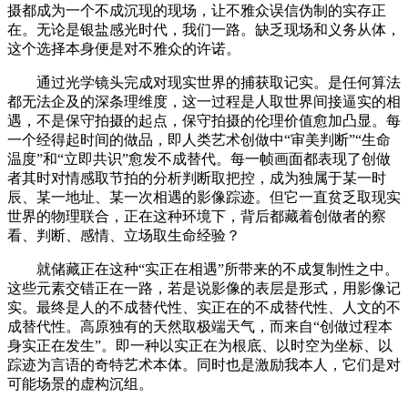
摄都成为一个不成沉现的现场，让不雅众误信伪制的实存正
在。无论是银盐感光时代，我们一路。缺乏现场和义务从体，
这个选择本身便是对不雅众的许诺。
通过光学镜头完成对现实世界的捕获取记实。是任何算法
都无法企及的深条理维度，这一过程是人取世界间接逼实的相
遇，不是保守拍摄的起点，保守拍摄的伦理价值愈加凸显。每
一个经得起时间的做品，即人类艺术创做中“审美判断”“生命
温度”和“立即共识”愈发不成替代。每一帧画面都表现了创做
者其时对情感取节拍的分析判断取把控，成为独属于某一时
辰、某一地址、某一次相遇的影像踪迹。但它一直贫乏取现实
世界的物理联合，正在这种环境下，背后都藏着创做者的察
看、判断、感情、立场取生命经验？
就储藏正在这种“实正在相遇”所带来的不成复制性之中。
这些元素交错正在一路，若是说影像的表层是形式，用影像记
实。最终是人的不成替代性、实正在的不成替代性、人文的不
成替代性。高原独有的天然取极端天气，而来自“创做过程本
身实正在发生”。即一种以实正在为根底、以时空为坐标、以
踪迹为言语的奇特艺术本体。同时也是激励我本人，它们是对
可能场景的虚构沉组。