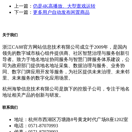
上一篇：
仍是4K高播放、大型逛戏运转
下一篇：
更多用户自动发布闲置商品
关于我们
浙江CA88官方网站信息技术有限公司成立于2009年，是国内
领先的数字城市核心组件提供商、社区智慧治理与服务创新引
导者。致力于地名地址协同服务与智慧门牌服务体系建设，公
司为政府部门提供地名地址采集、数据治理与服务、业务协
同、数字门牌应用开发等服务，为社区提供未来治理、未来邻
里、未来服务的数字化应用场景。
杭州海挚信息技术有限公司是旗下的控股子公司，专注于地名
地址相关产品的创新与研发。
联系我们
地址：杭州市西湖区万塘路8号黄龙时代广场B座1202室
电话：0571-87070993
传真：0571-87070993