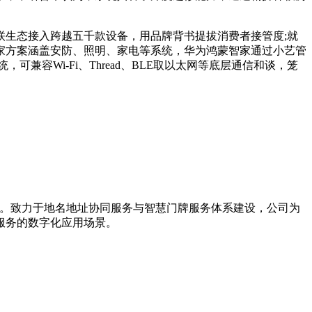
生态接入跨越五千款设备，用品牌背书提拔消费者接管度;就
家方案涵盖安防、照明、家电等系统，华为鸿蒙智家通过小艺管
容Wi-Fi、Thread、BLE取以太网等底层通信和谈，笼
导者。致力于地名地址协同服务与智慧门牌服务体系建设，公司为
服务的数字化应用场景。