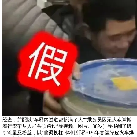
经查，并配以“车厢内过道都挤满了人”“乘务员因无从落脚抓
着行李架从人群头顶跨过”等视频、图片。38岁）等报酬了吸
引流量及粉丝，以“偷梁换柱”体例所谓2026年春运绿皮火车爆