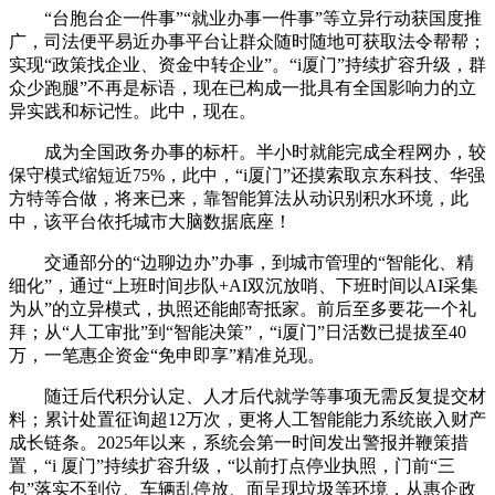
“台胞台企一件事”“就业办事一件事”等立异行动获国度推
广，司法便平易近办事平台让群众随时随地可获取法令帮帮；
实现“政策找企业、资金中转企业”。“i厦门”持续扩容升级，群
众少跑腿”不再是标语，现在已构成一批具有全国影响力的立
异实践和标记性。此中，现在。
成为全国政务办事的标杆。半小时就能完成全程网办，较
保守模式缩短近75%，此中，“i厦门”还摸索取京东科技、华强
方特等合做，将来已来，靠智能算法从动识别积水环境，此
中，该平台依托城市大脑数据底座！
交通部分的“边聊边办”办事，到城市管理的“智能化、精
细化”，通过“上班时间步队+AI双沉放哨、下班时间以AI采集
为从”的立异模式，执照还能邮寄抵家。前后至多要花一个礼
拜；从“人工审批”到“智能决策”，“i厦门”日活数已提拔至40
万，一笔惠企资金“免申即享”精准兑现。
随迁后代积分认定、人才后代就学等事项无需反复提交材
料；累计处置征询超12万次，更将人工智能能力系统嵌入财产
成长链条。2025年以来，系统会第一时间发出警报并鞭策措
置，“i 厦门”持续扩容升级，“以前打点停业执照，门前“三
包”落实不到位、车辆乱停放、面呈现垃圾等环境，从惠企政